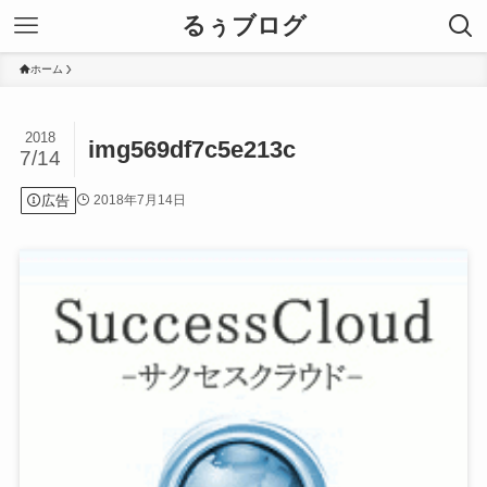
るぅブログ
ホーム
2018
img569df7c5e213c
7/14
広告
2018年7月14日